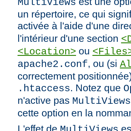
est une opti
MultiViews
un répertoire, ce qui signi
activée à l'aide d'une dir
l'intérieur d'une section
<
ou
<Location>
<Files
, ou (si
apache2.conf
A
correctement positionnée)
. Notez que
.htaccess
O
n'active pas
MultiViews
cette option en la nomman
L'effet de
est
MultiViews