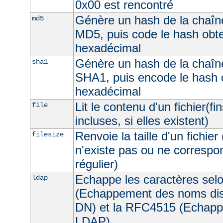
0x00 est rencontré
Génère un hash de la chaîne
md5
MD5, puis code le hash obt
hexadécimal
Génère un hash de la chaîne
sha1
SHA1, puis encode le hash 
hexadécimal
Lit le contenu d'un fichier(fi
file
incluses, si elles existent)
Renvoie la taille d'un fichier 
filesize
n'existe pas ou ne correspon
régulier)
Echappe les caractères sel
ldap
(Echappement des noms dist
DN) et la RFC4515 (Echappe
LDAP).