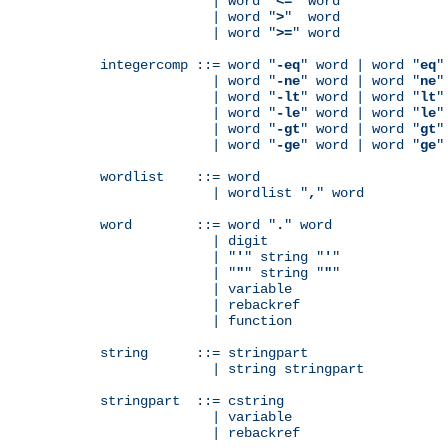
              | word "
<=
" word

              | word "
>
"  word

              | word "
>=
" word

integercomp ::= word "
-eq
" word | word "
eq
"
              | word "
-ne
" word | word "
ne
"
              | word "
-lt
" word | word "
lt
"
              | word "
-le
" word | word "
le
"
              | word "
-gt
" word | word "
gt
"
              | word "
-ge
" word | word "
ge
"
wordlist    ::= word

              | wordlist "
,
" word

word        ::= word "
.
" word

              | digit

              | "
'
" string "
'
"

              | "
"
" string "
"
"

              | variable

	      | rebackref

              | function

string      ::= stringpart

              | string stringpart

stringpart  ::= cstring

              | variable

	      | rebackref
