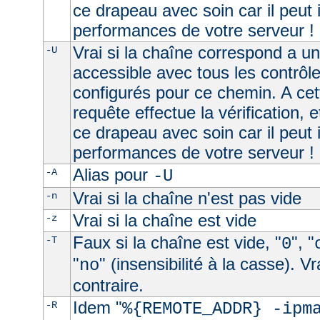
ce drapeau avec soin car il peut 
performances de votre serveur !
Vrai si la chaîne correspond a u
-U
accessible avec tous les contrôl
configurés pour ce chemin. A cet
requête effectue la vérification, e
ce drapeau avec soin car il peut 
performances de votre serveur !
Alias pour
-A
-U
Vrai si la chaîne n'est pas vide
-n
Vrai si la chaîne est vide
-z
Faux si la chaîne est vide, "
", "
-T
0
"
" (insensibilité à la casse). V
no
contraire.
Idem "
-R
%{REMOTE_ADDR} -ipm