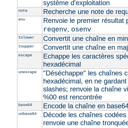
système d'exploitation
Recherche une note de req
note
Renvoie le premier résultat 
env
,
reqenv
osenv
Convertit une chaîne en mi
tolower
Convertit une chaîne en ma
toupper
Echappe les caractères spé
escape
hexadécimal
"Déséchappe" les chaînes 
unescape
hexadécimal, en ne gardant
slashes; renvoie la chaîne v
%00 est rencontrée
Encode la chaîne en base6
base64
Décode les chaînes codées
unbase64
renvoie une chaîne tronquée 