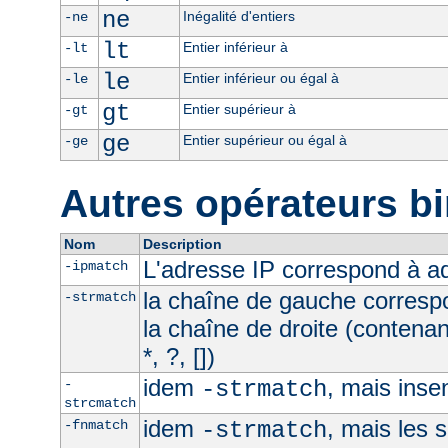
ne
Inégalité d'entiers
-ne
lt
Entier inférieur à
-lt
le
Entier inférieur ou égal à
-le
gt
Entier supérieur à
-gt
ge
Entier supérieur ou égal à
-ge
Autres opérateurs bi
Nom
Description
L'adresse IP correspond à 
-ipmatch
la chaîne de gauche corresp
-strmatch
la chaîne de droite (contena
*, ?, [])
idem
, mais inse
-
-strmatch
strcmatch
idem
, mais les 
-fnmatch
-strmatch