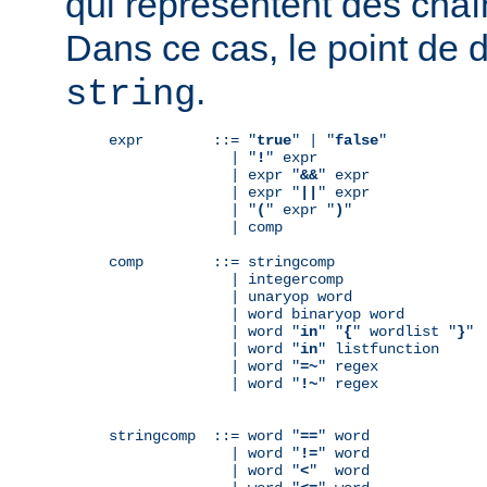
qui représentent des chaî
Dans ce cas, le point de 
.
string
expr        ::= "
true
" | "
false
"

              | "
!
" expr

              | expr "
&&
" expr

              | expr "
||
" expr

              | "
(
" expr "
)
"

              | comp

comp        ::= stringcomp

              | integercomp

              | unaryop word

              | word binaryop word

              | word "
in
" "
{
" wordlist "
}
"

              | word "
in
" listfunction

              | word "
=~
" regex

              | word "
!~
" regex

stringcomp  ::= word "
==
" word

              | word "
!=
" word

              | word "
<
"  word
