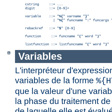
cstring     ::= ...

digit       ::= [0-9]+

variable    ::= "
%{
" varname "
}
"

              | "
%{
" funcname "
:
" funcargs 
rebackref   ::= "
$
" [0-9]

function     ::= funcname "
(
" word "
)
"

listfunction ::= listfuncname "
(
" word "
)
"
Variables
L'interpréteur d'expressio
variables de la forme
%{H
que la valeur d'une varia
la phase du traitement de
de laquelle elle est éval