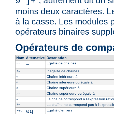
", autrement dit un 
9_]+
moins deux caractères. L
à la casse. Les modules p
opérateurs binaires supp
Opérateurs de comp
Nom
Alternative
Description
=
Egalité de chaînes
==
Inégalité de chaînes
!=
Chaîne inférieure à
<
Chaîne inférieure ou égale à
<=
Chaîne supérieure à
>
Chaîne supérieure ou égale à
>=
La chaîne correspond à l'expression ratio
=~
La chaîne ne correspond pas à l'expressio
!~
eq
Egalité d'entiers
-eq