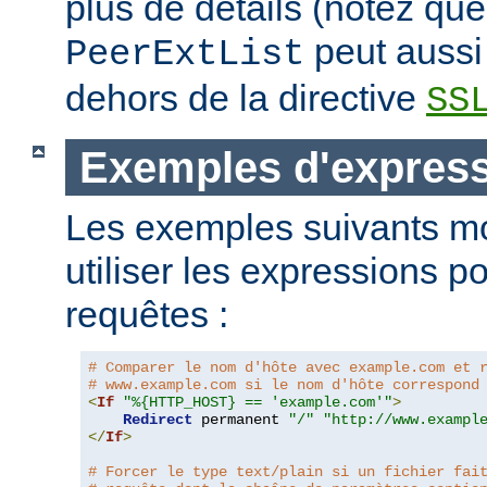
plus de détails (notez que
peut aussi 
PeerExtList
dehors de la directive
SS
Exemples d'expres
Les exemples suivants m
utiliser les expressions p
requêtes :
# Comparer le nom d'hôte avec example.com et 
# www.example.com si le nom d'hôte correspond
<
If
"%{HTTP_HOST} == 'example.com'"
>
Redirect
 permanent 
"/"
"http://www.exampl
</
If
>
# Forcer le type text/plain si un fichier fai