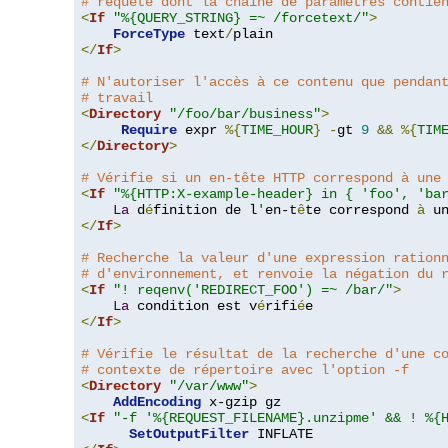
# requête dont la chaîne de paramètres contie
<
If
"%{QUERY_STRING} =~ /forcetext/"
>
ForceType
 text
/
</
If
>
# N'autoriser l'accès à ce contenu que pendan
# travail
<
Directory
"/foo/bar/business"
>
Require
 expr 
%{
TIME_HOUR
}
-
gt 
9
&&
%{
TIM
</
Directory
>
# Vérifie si un en-tête HTTP correspond à une
<
If
"%{HTTP:X-example-header} in { 'foo', 'ba
La
 d
é
finition de l
'
en-t
ê
te correspond 
à
 u
</
If
>
# Recherche la valeur d'une expression ration
# d'environnement, et renvoie la négation du 
<
If
"! reqenv('REDIRECT_FOO') =~ /bar/"
>
La
 condition est v
é
rifi
é
</
If
>
# Vérifie le résultat de la recherche d'une c
# contexte de répertoire avec l'option -f
<
Directory
"/var/www"
>
AddEncoding
<
If
"-f '%{REQUEST_FILENAME}.unzipme' && ! %{
SetOutputFilter