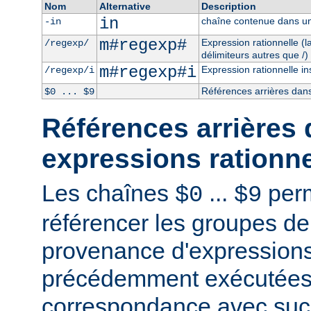
Nom
Alternative
Description
in
chaîne contenue dans un
-in
m#regexp#
Expression rationnelle (
/regexp/
délimiteurs autres que /)
m#regexp#i
Expression rationnelle in
/regexp/i
Références arrières dans
$0 ... $9
Références arrières 
expressions rationne
Les chaînes
...
perm
$0
$9
référencer les groupes de
provenance d'expressions
précédemment exécutées 
correspondance avec succ