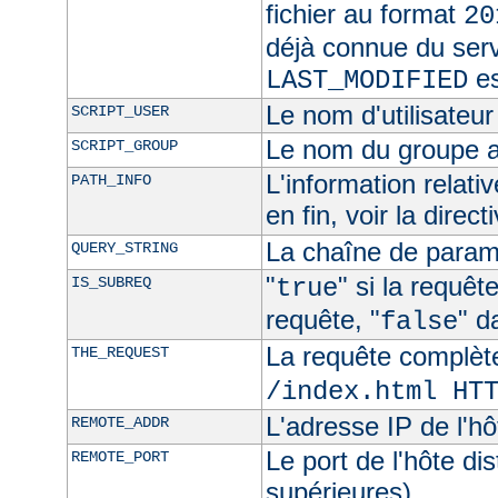
fichier au format
20
déjà connue du ser
es
LAST_MODIFIED
Le nom d'utilisateur 
SCRIPT_USER
Le nom du groupe au
SCRIPT_GROUP
L'information relat
PATH_INFO
en fin, voir la direct
La chaîne de param
QUERY_STRING
"
" si la requê
IS_SUBREQ
true
requête, "
" d
false
La requête complèt
THE_REQUEST
/index.html HT
L'adresse IP de l'hô
REMOTE_ADDR
Le port de l'hôte di
REMOTE_PORT
supérieures)