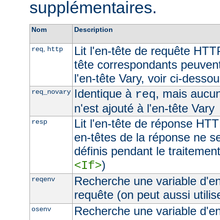
supplémentaires.
Nom
Description
Lit l'en-tête de requête HTT
,
req
http
tête correspondants peuvent
l'en-tête Vary, voir ci-desso
Identique à
, mais aucu
req_novary
req
n'est ajouté à l'en-tête Vary
Lit l'en-tête de réponse HTT
resp
en-têtes de la réponse ne s
définis pendant le traitement
)
<If>
Recherche une variable d'e
reqenv
requête (on peut aussi utilis
Recherche une variable d'e
osenv