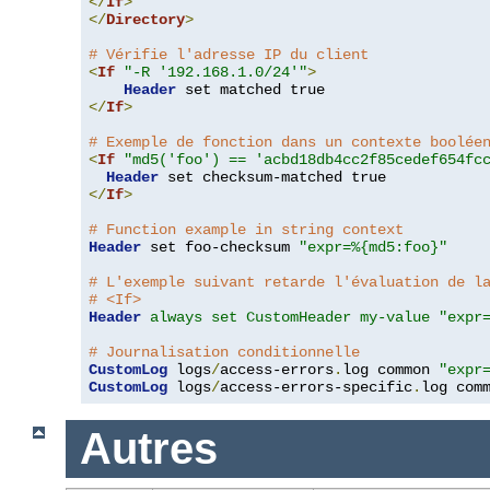
</
If
>
</
Directory
>
# Vérifie l'adresse IP du client
<
If
"-R '192.168.1.0/24'"
>
Header
</
If
>
# Exemple de fonction dans un contexte boolée
<
If
"md5('foo') == 'acbd18db4cc2f85cedef654fc
Header
</
If
>
# Function example in string context
Header
 set foo-checksum 
"expr=%{md5:foo}"
# L'exemple suivant retarde l'évaluation de l
# <If>
Header
always set CustomHeader my-value "expr
# Journalisation conditionnelle
CustomLog
 logs
/
access-errors
.
log common 
"expr
CustomLog
 logs
/
access-errors-specific
.
log com
Autres