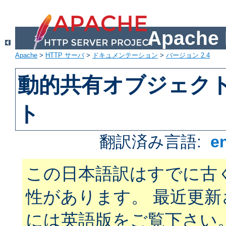
Apach
Apache
>
HTTP サーバ
>
ドキュメンテーション
>
バージョン 2.4
動的共有オブジェクト 
ト
翻訳済み言語:
e
この日本語訳はすでに古
性があります。 最近更
には英語版をご覧下さい