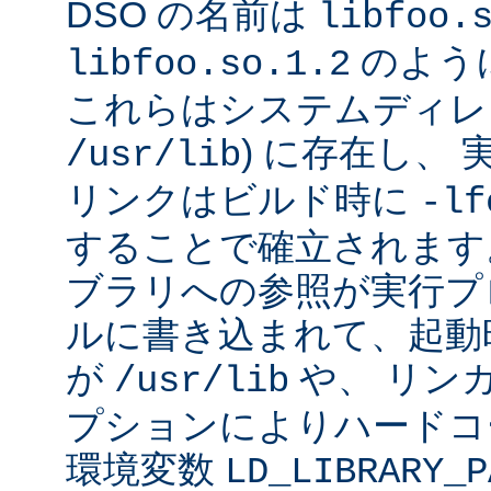
DSO の名前は
libfoo.
のよう
libfoo.so.1.2
これらはシステムディレク
) に存在し、
/usr/lib
リンクはビルド時に
-lf
することで確立されます
ブラリへの参照が実行プ
ルに書き込まれて、起動時に
が
や、 リン
/usr/lib
プションによりハードコ
環境変数
LD_LIBRARY_P