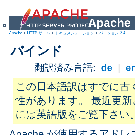
Apach
Apache
>
HTTP サーバ
>
ドキュメンテーション
>
バージョン 2.4
バインド
翻訳済み言語:
de
|
e
この日本語訳はすでに古
性があります。 最近更
には英語版をご覧下さい
Apache が使用するアド