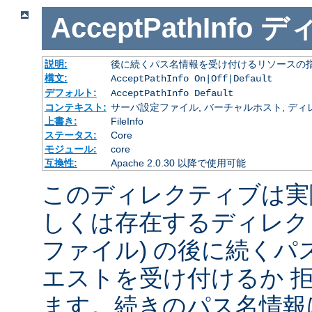
AcceptPathInfo
デ
説明:
後に続くパス名情報を受け付けるリソースの
構文:
AcceptPathInfo On|Off|Default
デフォルト:
AcceptPathInfo Default
コンテキスト:
サーバ設定ファイル, バーチャルホスト, ディレクトリ
上書き:
FileInfo
ステータス:
Core
モジュール:
core
互換性:
Apache 2.0.30 以降で使用可能
このディレクティブは実
しくは存在するディレク
ファイル) の後に続く
エストを受け付けるか 
ます。続きのパス名情報