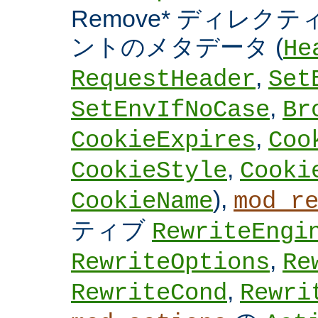
Remove* ディレクテ
ントのメタデータ (
He
,
RequestHeader
Set
,
SetEnvIfNoCase
Br
,
CookieExpires
Coo
,
CookieStyle
Cooki
),
CookieName
mod_r
ティブ
RewriteEngi
,
RewriteOptions
Re
,
RewriteCond
Rewri