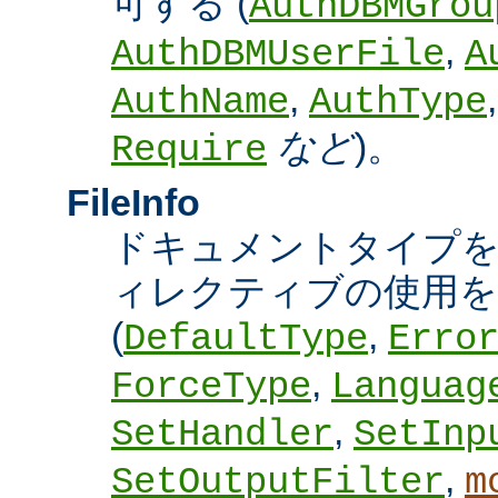
可する (
AuthDBMGrou
,
AuthDBMUserFile
A
,
AuthName
AuthType
など
)。
Require
FileInfo
ドキュメントタイプ
ィレクティブの使用を
(
,
DefaultType
Erro
,
ForceType
Languag
,
SetHandler
SetInp
,
SetOutputFilter
m