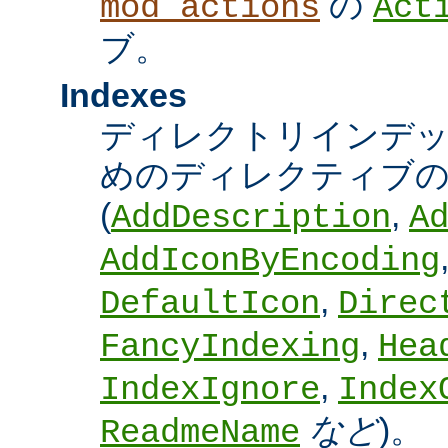
の
mod_actions
Act
ブ。
Indexes
ディレクトリインデ
めのディレクティブの
(
,
AddDescription
A
AddIconByEncoding
,
DefaultIcon
Direc
,
FancyIndexing
Hea
,
IndexIgnore
Index
など
)。
ReadmeName