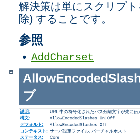
解決策は単にスクリプトを
除) することです。
参照
AddCharset
AllowEncodedSlas
ブ
説明:
URL 中の符号化されたパス分離文字が先に
構文:
AllowEncodedSlashes On|Off
デフォルト:
AllowEncodedSlashes Off
コンテキスト:
サーバ設定ファイル, バーチャルホスト
ステータス:
Core