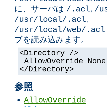
に、サーバは
,
/.acl
/u
,
/usr/local/.acl
/usr/local/web/.acl
ブを読み込みます。
<Directory />
AllowOverride None
</Directory>
参照
AllowOverride