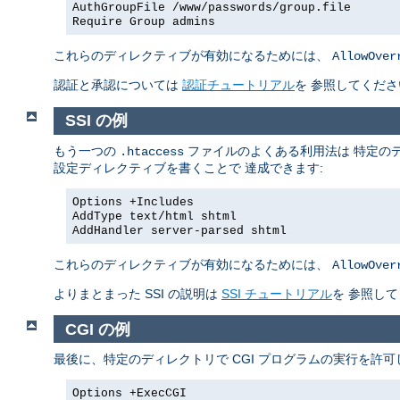
AuthGroupFile /www/passwords/group.file
Require Group admins
これらのディレクティブが有効になるためには、
AllowOver
認証と承認については
認証チュートリアル
を 参照してくださ
SSI の例
もう一つの
ファイルのよくある利用法は 特定のデ
.htaccess
設定ディレクティブを書くことで 達成できます:
Options +Includes
AddType text/html shtml
AddHandler server-parsed shtml
これらのディレクティブが有効になるためには、
AllowOver
よりまとまった SSI の説明は
SSI チュートリアル
を 参照し
CGI の例
最後に、特定のディレクトリで CGI プログラムの実行を許
Options +ExecCGI