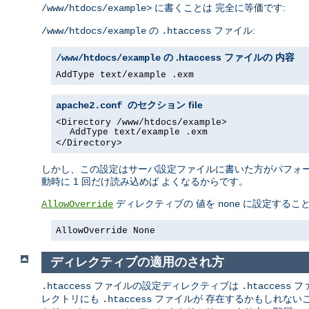
に書くことは 完全に等価です:
/www/htdocs/example>
の
ファイル:
/www/htdocs/example
.htaccess
の .htaccess ファイルの 内容
/www/htdocs/example
AddType text/example .exm
file
apache2.conf のセクション
<Directory /www/htdocs/example>
AddType text/example .exm
</Directory>
しかし、この設定はサーバ設定ファイルに書いた方がパフォーマ
動時に 1 回だけ読み込めば よくなるからです。
ディレクティブの 値を
に設定するこ
AllowOverride
none
AllowOverride None
ディレクティブの適用のされ方
ファイルの設定ディレクティブは
フ
.htaccess
.htaccess
レクトリにも
ファイルが 存在するかもしれない
.htaccess