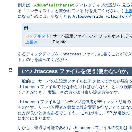
例えば、
ディレクティブの説明を 見る
AddDefaultCharset
る「コンテキスト」と書かれている 行を見てください。)
上
になるためには、少なくとも
が
AllowOverride FileInfo
例:
コンテキスト:
サーバ設定ファイル,バーチャルホスト,ディレク
上書き:
FileInfo
あるディレクティブを
ファイルに書くことができる
.htaccess
ト」の行を調べてください。
いつ .htaccess ファイルを使う(使わない)か。
一般的に、サーバの主設定ファイルにアクセスできない場合
ファイルで 行なわなければならない、という誤
.htaccess
くことができ、 実際、その方がより良い設定方法です。
ファイルはコンテンツ提供者がディレクトリ毎の 設
.htaccess
ものです。サーバ管理者が頻繁に設定変更を行ないたくは 
た方が良いときもあるでしょう。 これは特に、ISP が複数
にあてはまります。
しかし、普通は可能であれば
ファイルの使用は 
.htaccess