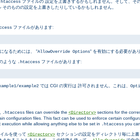
ファイルの 設定を上書きするかもしれません。そして、そ
.htaccess
 そのものの設定を上書きしたりしているかもしれません。
ファイルがあります:
ccess
になるためには、 "
" を有効にする必要があ
AllowOverride Options
下のような
ファイルがあります:
.htaccess
では CGI の実行は 許可されません。これは、
xample1/example2
Opt
,
files can override the
sections for the corre
.htaccess
<Directory>
in configuration files. This fact can be used to enforce certain configur
t execution while allowing anything else to be set in
you can
.htaccess
イルを使って
セクションの設定をディレクトリ毎に上書
<Directory>