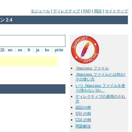
モジュール
|
ディレクティブ
|
FAQ
|
用語
|
サイトマップ
 2.4
語:
en
|
es
|
fr
|
ja
|
ko
|
pt-br
.htaccess ファイル
.htaccess ファイルとは何か/
その使い方
いつ .htaccess ファイルを使
う(使わない)か。
ディレクティブの適用のされ
方
認証の例
SSI の例
CGI の例
問題解決