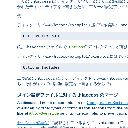
トリの
は ディレクトリツリーのより上の階層の
.htaccess
かれたディレクティブを上書きしたり、主サーバ設定ファイル
例:
ディレクトリ
に以下の内容の
/www/htdocs/example1
.hta
Options +ExecCGI
(注:
ファイルで "
" ディレクティブが有効
.htaccess
Options
ディレクトリ
には 以
/www/htdocs/example1/example2
Options Includes
二つめの
により、ディレクトリ
.htaccess
/www/htdocs/e
ち、それがすべての以前の設定を上書きするからです。
メイン設定ファイルに対する .htaccess のマージ
As discussed in the documentation on
Configuration Sections
overriden by other types of configuration sections from the ma
liberal
setting. For example, to prevent scrip
AllowOverride
セクションの設定
に記載されているように、
ファ
.htaccess