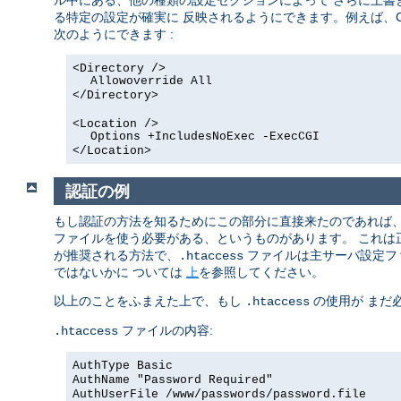
ル中にある、他の種類の設定セクションによって さらに上書
る特定の設定が確実に 反映されるようにできます。例えば、C
次のようにできます :
<Directory />
Allowoverride All
</Directory>
<Location />
Options +IncludesNoExec -ExecCGI
</Location>
認証の例
もし認証の方法を知るためにこの部分に直接来たのであれば
ファイルを使う必要がある、というものがあります。 これ
が推奨される方法で、
ファイルは主サーバ設定フ
.htaccess
ではないかに ついては
上
を参照してください。
以上のことをふまえた上で、もし
の使用が まだ
.htaccess
ファイルの内容:
.htaccess
AuthType Basic
AuthName "Password Required"
AuthUserFile /www/passwords/password.file