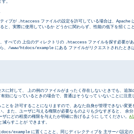
ます。
。
ティブが
ファイルの設定を許可している場合は、Apache 
.htaccess
ると、実際に使用しているか どうかに関わらず、性能の低下を招くこと
に、すべての 上位のディレクトリの
ファイルを探す必要があ
.htaccess
から、
にある ファイルがリクエストされたときは、
/www/htdocs/example
スに対して、 上の例のファイルがまったく存在しないときでも、追加
有効になっているときの場合で、普通はそうなって いないことに注意
ことを 許可することになりますので、あなた自身が管理できない変更
い。また、ユーザに与える権限が必要なものよりも少なすぎると、 余
ーザにどの程度の権限を与えたか明確に告げるように してください。
Al
と減らすことが できます。
に置くことと、同じディレクティブを 主サーバ設定の Dir
tdocs/example