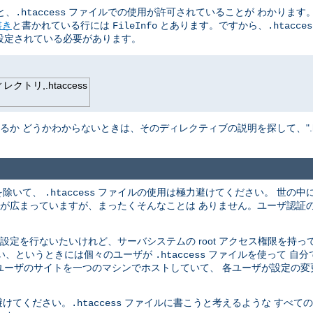
と、
ファイルでの使用が許可されていることが わかります。
.htaccess
書き
と書かれている行には
とあります。ですから、
FileInfo
.htacces
設定されている必要があります。
トリ,.htaccess
か どうかわからないときは、そのディレクティブの説明を探して、".hta
を除いて、
ファイルの使用は極力避けてください。 世の中
.htaccess
解が広まっていますが、まったくそんなことは ありません。ユーザ認証
定を行ないたいけれど、サーバシステムの root アクセス権限を持っ
ない、というときには個々のユーザが
ファイルを使って 自分
.htaccess
のユーザのサイトを一つのマシンでホストしていて、 各ユーザが設定の
避けてください。
ファイルに書こうと考えるような すべて
.htaccess