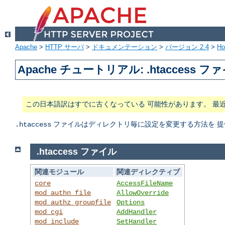
Apache
>
HTTP サーバ
>
ドキュメンテーション
>
バージョン 2.4
>
H
Apache チュートリアル: .htaccess フ
この日本語訳はすでに古くなっている 可能性があります。 最
ファイルはディレクトリ毎に設定を変更する方法を 提
.htaccess
.htaccess ファイル
関連モジュール
関連ディレクティブ
core
AccessFileName
mod_authn_file
AllowOverride
mod_authz_groupfile
Options
mod_cgi
AddHandler
mod_include
SetHandler