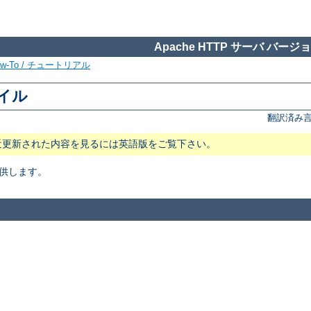
Apache HTTP サーバ バージョン
ow-To / チュートリアル
ァイル
翻訳済み言
近更新された内容を見るには英語版をご覧下さい。
供します。