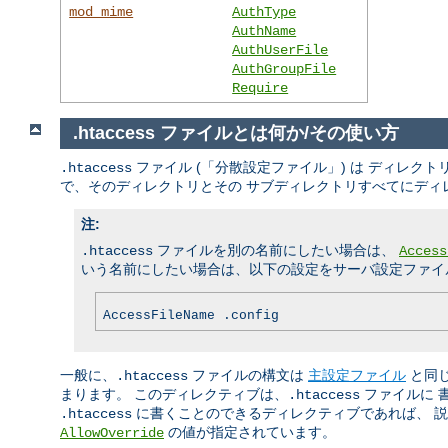
mod_mime
AuthType
AuthName
AuthUserFile
AuthGroupFile
Require
.htaccess ファイルとは何か/その使い方
ファイル (「分散設定ファイル」) は ディレ
.htaccess
で、そのディレクトリとその サブディレクトリすべてにディ
注:
ファイルを別の名前にしたい場合は、
.htaccess
Access
いう名前にしたい場合は、以下の設定をサーバ設定ファイル
AccessFileName .config
一般に、
ファイルの構文は
主設定ファイル
と同
.htaccess
まります。 このディレクティブは、
ファイルに 
.htaccess
に書くことのできるディレクティブであれば、 説明
.htaccess
の値が指定されています。
AllowOverride