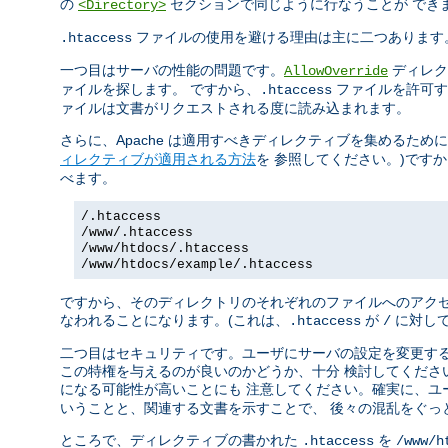
の
セクションで同じように行なうことが でき
<Directory>
ファイルの使用を避ける理由は主に二つあります
.htaccess
一つ目はサーバの性能の問題です。
ディレク
AllowOverride
ァイルを探します。 ですから、
ファイルを許可す
.htaccess
ァイルは文書がリクエストされる度に読み込まれます。
さらに、Apache は適用すべきディレクティブを集めるため
ィレクティブが適用される方法
を 参照してください。)です
べます。
/.htaccess
/www/.htaccess
/www/htdocs/.htaccess
/www/htdocs/example/.htaccess
ですから、そのディレクトリのそれぞれのファイルへのアクセ
なわれることになります。(これは、
が
に対して
.htaccess
/
二つ目はセキュリティです。ユーザにサーバの設定を変更する
この特権を与えるのが良いのかどうか、十分 検討してくださ
になる可能性が高いことにも 注意してください。確実に、ユ
いうことと、関連する文書を示すことで、 後々の混乱をぐっ
ところで、ディレクティブの書かれた
を
.htaccess
/www/h