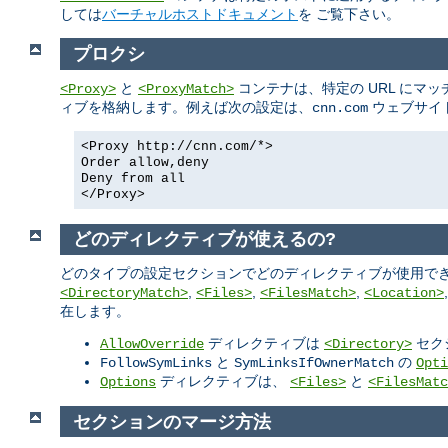
しては
バーチャルホストドキュメント
を ご覧下さい。
プロクシ
と
コンテナは、特定の URL にマ
<Proxy>
<ProxyMatch>
ィブを格納します。例えば次の設定は、
ウェブサイ
cnn.com
<Proxy http://cnn.com/*>
Order allow,deny
Deny from all
</Proxy>
どのディレクティブが使えるの?
どのタイプの設定セクションでどのディレクティブが使用でき
,
,
,
<DirectoryMatch>
<Files>
<FilesMatch>
<Location>
在します。
ディレクティブは
セク
AllowOverride
<Directory>
と
の
FollowSymLinks
SymLinksIfOwnerMatch
Opti
ディレクティブは、
と
Options
<Files>
<FilesMatc
セクションのマージ方法