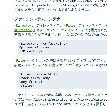
トに見えるものです。 デフォルトの Unix 上の Apache 
というパスに対応しま
/usr/local/apache2/htdocs/dir/
イルシステムに直接マップする必要はありません。
ファイルシステムコンテナ
ディレクティブと
ディレクティブ、
<Directory>
<Files>
セクションの 中のディレクティブは指定され
<Directory>
効果を得ることができます。例えば、次の設定では
/var/we
<Directory /var/web/dir1>
Options +Indexes
</Directory>
セクションの 中にあるディレクティブはどのディレ
<Files>
設定ディレクティブが 設定ファイルの主セクションに書かれ
<Files private.html>
Order allow,deny
Deny from all
</Files>
ファイルシステムの特定の場所にあるファイルを指定するた
定では
,
/var/web/dir1/private.html
/var/web/dir1/s
リの下にあるすべての
へのアクセスを拒否し
private.html