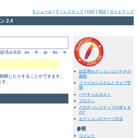
モジュール
|
ディレクティブ
|
FAQ
|
用語
|
サイトマップ
 2.4
翻訳済み言語:
en
|
fr
|
ja
|
ko
|
tr
設定用セクションコンテナの
に制限したりすることができます。
種類
ます。
ファイルシステムとウェブ空
間
バーチャルホスト
プロクシ
どのディレクティブが使える
の?
セクションのマージ方法
参照
コメント