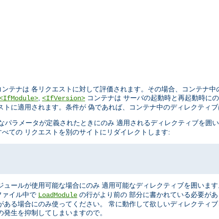
ンテナは 各リクエストに対して評価されます。その場合、コンテナ中
,
コンテナは サーバの起動時と再起動時に
<IfModule>
<IfVersion>
ストに適用されます。条件が 偽であれば、コンテナ中のディレクティ
なパラメータが定義されたときにのみ 適用されるディレクティブを囲
べての リクエストを別のサイトにリダイレクトします:
ジュールが使用可能な場合にのみ 適用可能なディレクティブを囲います
ファイル中で
の行がより前の 部分に書かれている必要が
LoadModule
がある場合にのみ使ってください。 常に動作して欲しいディレクティ
の発生を抑制してしまいますので。