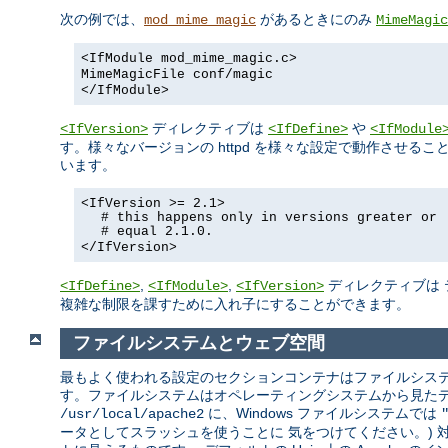
次の例では、
があるときにのみ
mod_mime_magic
MimeMagic
<IfModule mod_mime_magic.c>
MimeMagicFile conf/magic
</IfModule>
ディレクティブは
や
<IfVersion>
<IfDefine>
<IfModule
す。様々なバージョンの httpd を様々な設定で動作させ
います。
<IfVersion >= 2.1>
# this happens only in versions greater or
# equal 2.1.0.
</IfVersion>
,
,
ディレクティブは 
<IfDefine>
<IfModule>
<IfVersion>
複雑な制限を課すために入れ子にすることができます。
ファイルシステムとウェブ空間
最もよく使われる設定のセクションコンテナはファイルシステ
す。ファイルシステムはオペレーティングシステムから見たディス
に、Windows ファイルシステムでは
/usr/local/apache2
ータとしてスラッシュを使うことに 気をつけてください。)