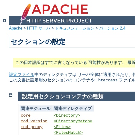
Apache
>
HTTP サーバ
>
ドキュメンテーション
>
バージョン 2.4
セクションの設定
この日本語訳はすでに古くなっている 可能性があります。 最
設定ファイル
中のディレクティブは サーバ全体に適用されたり、
この文書は設定用のセクションの コンテナや
ファイル
.htaccess
設定用セクションコンテナの種類
関連モジュール
関連ディレクティブ
core
<Directory>
mod_version
<DirectoryMatch>
mod_proxy
<Files>
<FilesMatch>