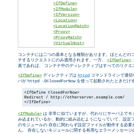
<IfDefine>
<IfModule>
<IfVersion>
<Location>
<LocationMatch>
<Proxy>
<ProxyMatch>
<VirtualHost>
コンテナには二つの基本となる種類があります。ほとんどのコ
チするリクエストにのみ適用されます。一方、
,
<IfDefine>
真であれば、 コンテナ中のディレクティブはすべてのリクエ
ディレクティブは
コマンドラインで適切
<IfDefine>
httpd
バが
を使って起動されたときだけす
httpd -DClosedForNow
<IfDefine ClosedForNow>
Redirect / http://otherserver.example.com/
</IfDefine>
は 非常に似ていますが、代わりにサーバ上でモ
<IfModule>
み込まれているか、動的に組み込むようになっていて、設定
のモジュールの 存在に関わらず設定ファイルが動作する必要
ん。 存在しないモジュールに関する有用なエラーメッセージ