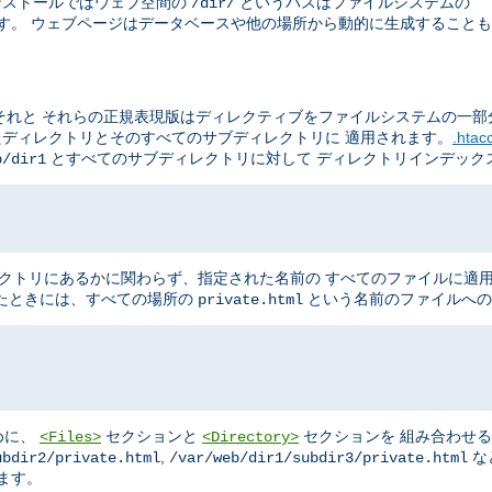
のインストールではウェブ空間の
というパスはファイルシステムの
/dir/
す。 ウェブページはデータベースや他の場所から動的に生成することも
それと それらの正規表現版はディレクティブをファイルシステムの一部
たディレクトリとそのすべてのサブディレクトリに 適用されます。
.hta
とすべてのサブディレクトリに対して ディレクトリインデック
b/dir1
クトリにあるかに関わらず、指定された名前の すべてのファイルに適
たときには、すべての場所の
という名前のファイルへの
private.html
めに、
セクションと
セクションを 組み合わせ
<Files>
<Directory>
,
な
ubdir2/private.html
/var/web/dir1/subdir3/private.html
ます。