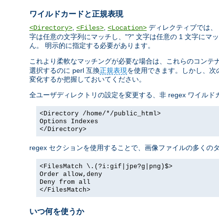
ワイルドカードと正規表現
,
,
ディレクティブでは、 
<Directory>
<Files>
<Location>
字は任意の文字列にマッチし、"?" 文字は任意の 1 文字にマッチ
ん。 明示的に指定する必要があります。
これより柔軟なマッチングが必要な場合は、これらのコンテナに正
選択するのに perl 互換
正規表現
を使用できます。しかし、次の
変化するか把握しておいてください。
全ユーザディレクトリの設定を変更する、非 regex ワイル
<Directory /home/*/public_html>
Options Indexes
</Directory>
regex セクションを使用することで、画像ファイルの多く
<FilesMatch \.(?i:gif|jpe?g|png)$>
Order allow,deny
Deny from all
</FilesMatch>
いつ何を使うか