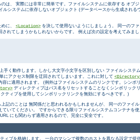
のは、 実際には非常に簡単です。ファイルシステムに依存する オブ
イルシステムに依存しないオブジェクト (データベースから生成されるウ
ために、
を決して使用ないようにしましょう。 同一のフ
<Location>
を迂回されてしまうかもしれないからです。 例えば次の設定を考えてみま
上手く動作します。しかし大文字小文字を区別しない ファイルシステム
単にアクセス制限を迂回されてしまいます。これに対して
<Directory
内容に適用されます。 (例外はファイルシステムのリンクです。シンボ
ディレクティブはパス名をリセットすることなくシンボリックリ
tory>
クティブを使用してシンボリックリンクを無効にするべきです。)
上記のことは 無関係だと思われるかもしれませんが、 同一のファイ
えていてください。 ですからできる限りファイルシステムコンテナを使
URL にも関わらず適用されるので、完全に安全です。
ティブを格納します。 一台のマシンで複数のホストを異なる設定で提供