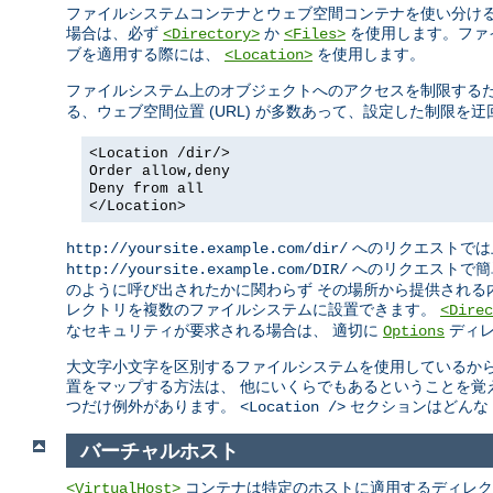
ファイルシステムコンテナとウェブ空間コンテナを使い分ける
場合は、必ず
か
を使用します。ファ
<Directory>
<Files>
ブを適用する際には、
を使用します。
<Location>
ファイルシステム上のオブジェクトへのアクセスを制限する
る、ウェブ空間位置 (URL) が多数あって、設定した制限
<Location /dir/>
Order allow,deny
Deny from all
</Location>
へのリクエストでは
http://yoursite.example.com/dir/
へのリクエストで簡
http://yoursite.example.com/DIR/
のように呼び出されたかに関わらず その場所から提供される
レクトリを複数のファイルシステムに設置できます。
<Direc
なセキュリティが要求される場合は、 適切に
ディレ
Options
大文字小文字を区別するファイルシステムを使用しているから
置をマップする方法は、 他にいくらでもあるということを覚
つだけ例外があります。
セクションはどんな 
<Location />
バーチャルホスト
コンテナは特定のホストに適用するディレク
<VirtualHost>