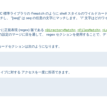
C 標準ライブラリの
のように shell スタイルのワイルドカー
fnmatch
し、 "[
seq
]" は
seq
の任意の文字にマッチします。 "/" 文字はどの
規表現 (regex) 版である
,
,
<DirectoryMatch>
<FilesMatch>
<L
設定のマージに目を通して、 regex セクションを使用することで、
ドカードセクションは次のようになります。
のタイプに対する アクセスを一度に拒否できます。