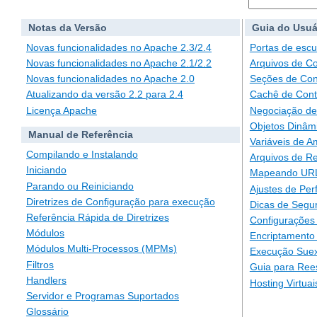
Notas da Versão
Guia do Usuá
Novas funcionalidades no Apache 2.3/2.4
Portas de escu
Novas funcionalidades no Apache 2.1/2.2
Arquivos de C
Novas funcionalidades no Apache 2.0
Seções de Con
Atualizando da versão 2.2 para 2.4
Cachê de Con
Licença Apache
Negociação de
Objetos Dinâm
Manual de Referência
Variáveis de A
Compilando e Instalando
Arquivos de Re
Iniciando
Mapeando URLs
Parando ou Reiniciando
Ajustes de Pe
Diretrizes de Configuração para execução
Dicas de Segu
Referência Rápida de Diretrizes
Configurações 
Módulos
Encriptamento
Módulos Multi-Processos (MPMs)
Execução Suex
Filtros
Guia para Ree
Handlers
Hosting Virtuai
Servidor e Programas Suportados
Glossário